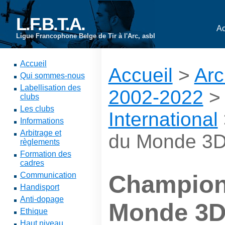
L.F.B.T.A.
Ac
Ligue Francophone Belge de Tir à l'Arc, asbl
Accueil
Accueil
>
Arc
Qui sommes-nous
Labellisation des
2002-2022
clubs
Les clubs
International
Informations
Arbitrage et
du Monde 3D, 
règlements
Formation des
cadres
Communication
Champion
Handisport
Anti-dopage
Monde 3D,
Ethique
Haut niveau