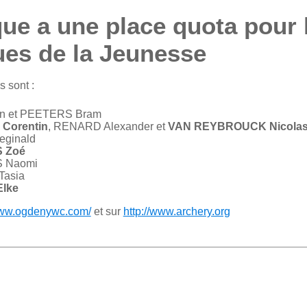
que a une place quota pour 
es de la Jeunesse
s sont :
an et PEETERS Bram
Corentin
, RENARD Alexander et
VAN REYBROUCK Nicola
eginald
 Zoé
 Naomi
Tasia
lke
www.ogdenywc.com/
et sur
http://www.archery.org