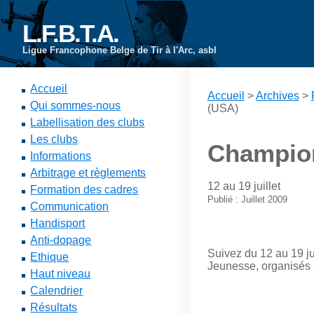
L.F.B.T.A.
Ligue Francophone Belge de Tir à l'Arc, asbl
Accueil
Accueil
>
Archives
>
Qui sommes-nous
(USA)
Labellisation des clubs
Les clubs
Champion
Informations
Arbitrage et règlements
12 au 19 juillet
Formation des cadres
Publié : Juillet 2009
Communication
Handisport
Anti-dopage
Suivez du 12 au 19 j
Ethique
Jeunesse, organisés
Haut niveau
Calendrier
Résultats