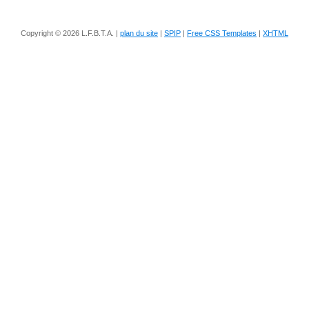
Copyright © 2026 L.F.B.T.A. |
plan du site
|
SPIP
|
Free CSS Templates
|
XHTML