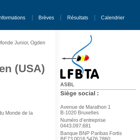
Informations
Brèves
Résultats
Calendrier
onde Junior, Ogden
en (USA)
ASBL
Siège social :
Avenue de Marathon 1
B-1020 Bruxelles
 du Monde de la
Numéro d’entreprise
0443.097.681
Banque BNP Paribas Fortis
BE73 0016 5476 7860