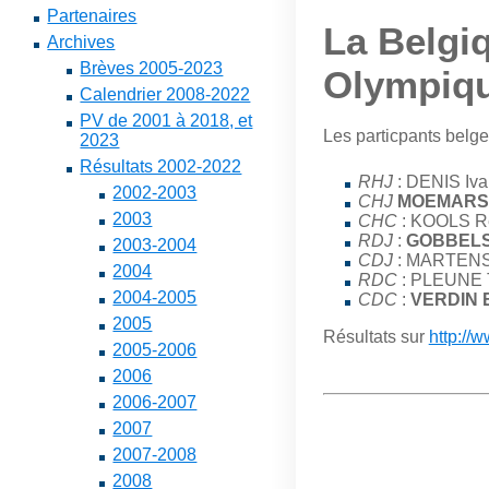
Partenaires
La Belgi
Archives
Brèves 2005-2023
Olympiqu
Calendrier 2008-2022
PV de 2001 à 2018, et
Les particpants belge
2023
Résultats 2002-2022
RHJ
: DENIS Iv
2002-2003
CHJ
MOEMARS 
2003
CHC
: KOOLS R
RDJ
:
GOBBELS
2003-2004
CDJ
: MARTENS
2004
RDC
: PLEUNE 
2004-2005
CDC
:
VERDIN E
2005
Résultats sur
http://
2005-2006
2006
2006-2007
2007
2007-2008
2008