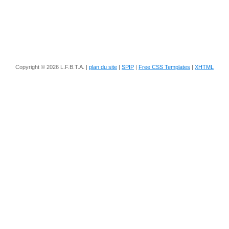
Copyright © 2026 L.F.B.T.A. |
plan du site
|
SPIP
|
Free CSS Templates
|
XHTML