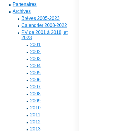
Partenaires
Archives
Brèves 2005-2023
Calendrier 2008-2022
PV de 2001 à 2018, et
2023
2001
2002
2003
2004
2005
2006
2007
2008
2009
2010
2011
2012
2013