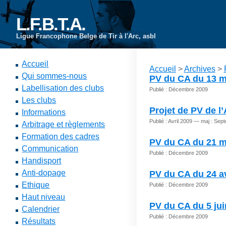
L.F.B.T.A.
Ligue Francophone Belge de Tir à l'Arc, asbl
Accueil
Accueil
>
Archives
>
Qui sommes-nous
PV du CA du 13 m
Labellisation des clubs
Publié : Décembre 2009
Les clubs
Projet de PV de 
Informations
Publié : Avril 2009 — maj : Se
Arbitrage et règlements
Formation des cadres
PV du CA du 21 m
Communication
Publié : Décembre 2009
Handisport
Anti-dopage
PV du CA du 24 av
Ethique
Publié : Décembre 2009
Haut niveau
PV du CA du 5 jui
Calendrier
Publié : Décembre 2009
Résultats