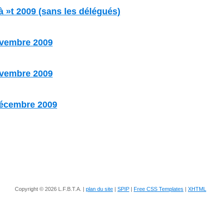
 »t 2009 (sans les délégués)
ovembre 2009
ovembre 2009
décembre 2009
Copyright © 2026 L.F.B.T.A. |
plan du site
|
SPIP
|
Free CSS Templates
|
XHTML