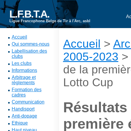
L.F.B.T.A.
Ac
Ligue Francophone Belge de Tir à l'Arc, asbl
Accueil
Accueil
>
Arc
Qui sommes-nous
Labellisation des
2005-2023
clubs
Les clubs
de la premièr
Informations
Arbitrage et
Lotto Cup
règlements
Formation des
cadres
Communication
Résultats 
Handisport
Anti-dopage
première é
Ethique
Haut niveau