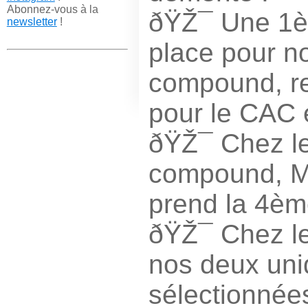
Abonnez-vous à la
ðŸŽ¯ Une 1è
newsletter
!
place pour n
compound, r
pour le CAC 
ðŸŽ¯ Chez l
compound, M
prend la 4èm
ðŸŽ¯ Chez le
nos deux un
sélectionnées