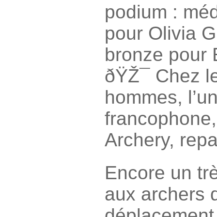
podium : méda
pour Olivia 
bronze pour 
ðŸŽ¯ Chez le
hommes, l’un
francophone,
Archery, repar
Encore un tr
aux archers qu
déplacement,