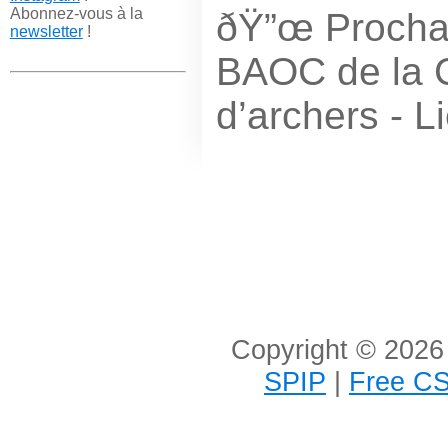
Abonnez-vous à la
ðŸ”œ Prochai
newsletter
!
BAOC de la 
d’archers - L
Copyright © 2026 
SPIP
|
Free CS