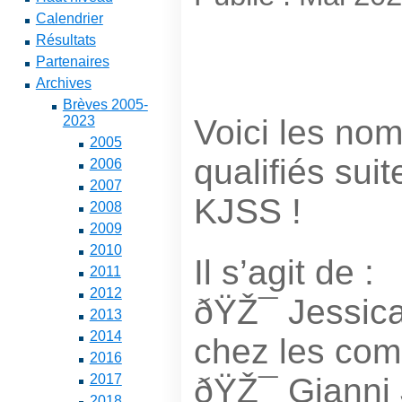
Calendrier
Résultats
Partenaires
Archives
Brèves 2005-
Voici les no
2023
2005
qualifiés su
2006
2007
KJSS !
2008
2009
2010
Il s’agit de :
2011
2012
ðŸŽ¯ Jessic
2013
2014
chez les co
2016
ðŸŽ¯ Gianni 
2017
2018