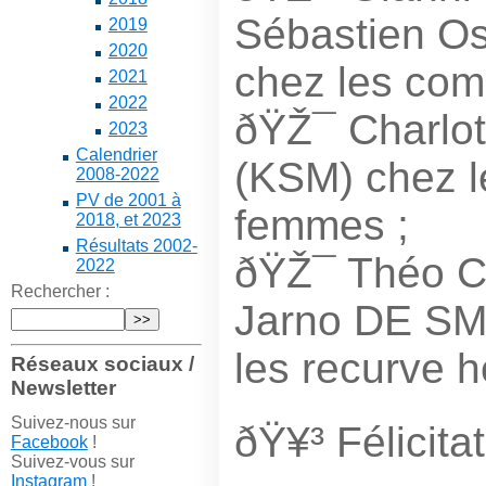
Sébastien O
2019
2020
chez les co
2021
2022
ðŸŽ¯ Charl
2023
Calendrier
(KSM) chez l
2008-2022
PV de 2001 à
femmes ;
2018, et 2023
Résultats 2002-
ðŸŽ¯ Théo Ca
2022
Rechercher :
Jarno DE SM
les recurve 
Réseaux sociaux /
Newsletter
Suivez-nous sur
ðŸ¥³ Félicitat
Facebook
!
Suivez-vous sur
Instagram
!