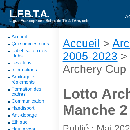
L.F.B.T.A.
Ac
Ligue Francophone Belge de Tir à l'Arc, asbl
Accueil
Accueil
>
Arc
Qui sommes-nous
Labellisation des
2005-2023
clubs
Les clubs
Archery Cup
Informations
Arbitrage et
règlements
Lotto Arc
Formation des
cadres
Communication
Manche 2
Handisport
Anti-dopage
Ethique
Publié : Mai 20
Haut niveau