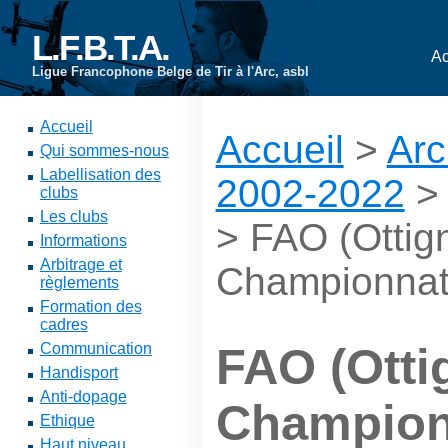
L.F.B.T.A.
Ac
Ligue Francophone Belge de Tir à l'Arc, asbl
Accueil
Accueil
>
Arc
Qui sommes-nous
Labellisation des
2002-2022
clubs
Les clubs
> FAO (Ottign
Informations
Arbitrage et
Championnats
règlements
Formation des
cadres
Communication
FAO (Ottig
Handisport
Anti-dopage
Champion
Ethique
Haut niveau