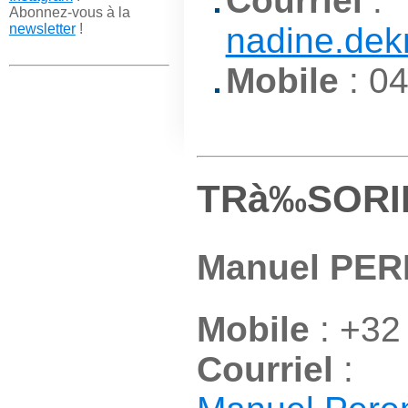
Courriel
:
Abonnez-vous à la
newsletter
!
nadine.dek
Mobile
: 0
TRà‰SORI
Manuel PE
Mobile
: +32
Courriel
: