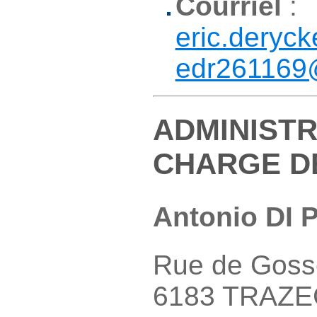
Courriel
:
eric.deryck
edr261169
ADMINIST
CHARGE D
Antonio DI
Rue de Gosse
6183 TRAZE