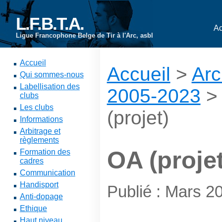
L.F.B.T.A.
Ac
Ligue Francophone Belge de Tir à l'Arc, asbl
Accueil
Accueil
>
Arc
Qui sommes-nous
Labellisation des
2005-2023
clubs
Les clubs
(projet)
Informations
Arbitrage et
règlements
OA (projet
Formation des
cadres
Communication
Handisport
Publié : Mars 2
Anti-dopage
Ethique
Haut niveau