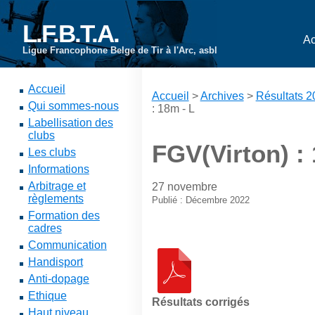
L.F.B.T.A.
Ac
Ligue Francophone Belge de Tir à l'Arc, asbl
Accueil
Accueil
>
Archives
>
Résultats 
Qui sommes-nous
: 18m - L
Labellisation des
clubs
FGV(Virton) :
Les clubs
Informations
Arbitrage et
27 novembre
règlements
Publié : Décembre 2022
Formation des
cadres
Communication
Handisport
Anti-dopage
Ethique
Résultats corrigés
Haut niveau