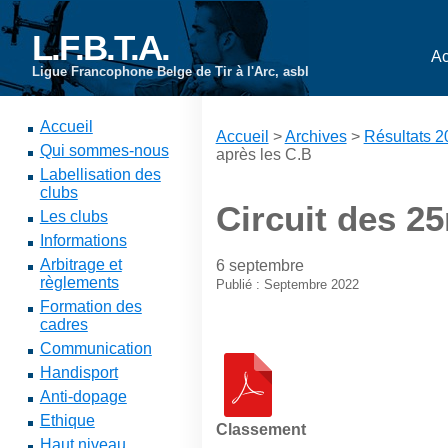
L.F.B.T.A.
Ac
Ligue Francophone Belge de Tir à l'Arc, asbl
Accueil
Accueil
>
Archives
>
Résultats 
Qui sommes-nous
après les C.B
Labellisation des
clubs
Circuit des 2
Les clubs
Informations
Arbitrage et
6 septembre
règlements
Publié : Septembre 2022
Formation des
cadres
Communication
Handisport
Anti-dopage
Ethique
Classement
Haut niveau