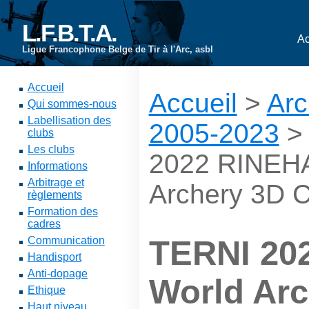
L.F.B.T.A.
Ac
Ligue Francophone Belge de Tir à l'Arc, asbl
Accueil
Accueil
>
Arc
Qui sommes-nous
Labellisation des
2005-2023
clubs
Les clubs
2022 RINEH
Informations
Arbitrage et
Archery 3D 
règlements
Formation des
cadres
Communication
TERNI 20
Handisport
Anti-dopage
World Arc
Ethique
Haut niveau