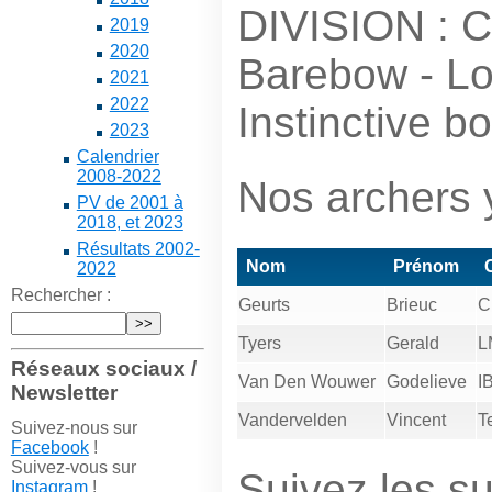
DIVISION : 
2019
2020
Barebow - L
2021
2022
Instinctive b
2023
Calendrier
2008-2022
Nos archers y
PV de 2001 à
2018, et 2023
Résultats 2002-
Nom
Prénom
2022
Rechercher :
Geurts
Brieuc
C
Tyers
Gerald
L
Réseaux sociaux /
Van Den Wouwer
Godelieve
I
Newsletter
Vandervelden
Vincent
T
Suivez-nous sur
Facebook
!
Suivez-vous sur
Suivez les su
Instagram
!