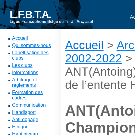
L.F.B.T.A.
Ac
Ligue Francophone Belge de Tir à l'Arc, asbl
Accueil
Accueil
>
Arc
Qui sommes-nous
Labellisation des
2002-2022
clubs
Les clubs
ANT(Antoing
Informations
Arbitrage et
de l’entente
règlements
Formation des
cadres
Communication
ANT(Antoi
Handisport
Anti-dopage
Champion
Ethique
Haut niveau