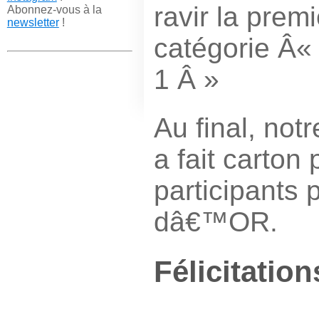
ravir la prem
Abonnez-vous à la
newsletter
!
catégorie Â« 
1 Â »
Au final, notr
a fait carton 
participants 
dâ€™OR.
Félicitatio