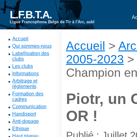
L.F.B.T.A.
Ac
Ligue Francophone Belge de Tir à l'Arc, asbl
Accueil
Accueil
>
Arc
Qui sommes-nous
Labellisation des
2005-2023
clubs
Les clubs
Champion en
Informations
Arbitrage et
règlements
Piotr, un
Formation des
cadres
Communication
OR !
Handisport
Anti-dopage
Ethique
Publié : Juillet 
Haut niveau