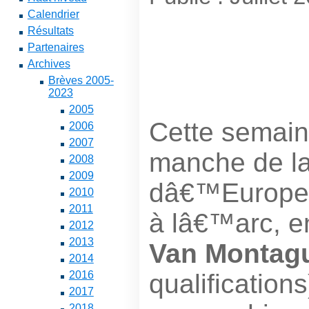
Calendrier
Résultats
Partenaires
Archives
Brèves 2005-
2023
2005
Cette semaine
2006
2007
manche de l
2008
2009
dâ€™Europe 
2010
2011
à lâ€™arc, e
2012
2013
Van Montag
2014
qualifications
2016
2017
2018