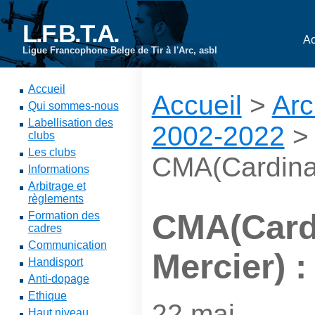
L.F.B.T.A.
Ac
Ligue Francophone Belge de Tir à l'Arc, asbl
Accueil
Accueil
>
Arc
Qui sommes-nous
Labellisation des
2002-2022
clubs
Les clubs
CMA(Cardinal 
Informations
Arbitrage et
règlements
CMA(Card
Formation des
cadres
Communication
Mercier) : 
Handisport
Anti-dopage
Ethique
22 mai
Haut niveau