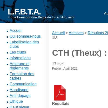
L.F.B.T.A.
Ac
Ligue Francophone Belge de Tir à l'Arc, asbl
Accueil
Accueil
>
Archives
>
Résultats 
Qui sommes-nous
3D
Labellisation des
clubs
CTH (Theux) :
Les clubs
Informations
Arbitrage et
17 avril
règlements
Publié : Avril 2022
Formation des
cadres
Communication
Handisport
Anti-dopage
Ethique
Résultats
Haut niveau