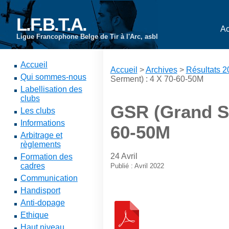
L.F.B.T.A.
Ac
Ligue Francophone Belge de Tir à l'Arc, asbl
Accueil
Accueil
>
Archives
>
Résultats 
Qui sommes-nous
Serment) : 4 X 70-60-50M
Labellisation des
clubs
GSR (Grand Se
Les clubs
Informations
60-50M
Arbitrage et
règlements
24 Avril
Formation des
cadres
Publié : Avril 2022
Communication
Handisport
Anti-dopage
Ethique
Haut niveau