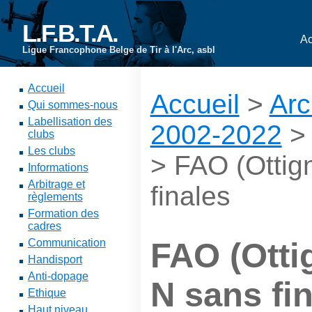
L.F.B.T.A.
Ac
Ligue Francophone Belge de Tir à l'Arc, asbl
Accueil
Accueil
>
Arc
Qui sommes-nous
Labellisation des
2002-2022
clubs
Les clubs
> FAO (Ottig
Informations
Arbitrage et
finales
règlements
Formation des
cadres
Communication
FAO (Otti
Handisport
Anti-dopage
N sans fi
Ethique
Haut niveau