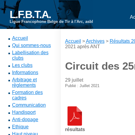
L.F.B.T.A.
Ac
Ligue Francophone Belge de Tir à l'Arc, asbl
Accueil
Accueil
>
Archives
>
Résultats 
Qui sommes-nous
2021 après ANT
Labellisation des
clubs
Circuit des 2
Les clubs
Informations
Arbitrage et
29 juillet
règlements
Publié : Juillet 2021
Formation des
cadres
Communication
Handisport
Anti-dopage
Ethique
résultats
Haut niveau