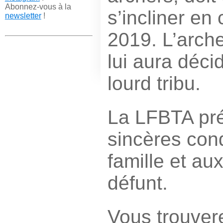
Abonnez-vous à la
s’incliner en 
newsletter
!
2019. L’arch
lui aura déc
lourd tribu.
La LFBTA pré
sincères con
famille et au
défunt.
Vous trouver