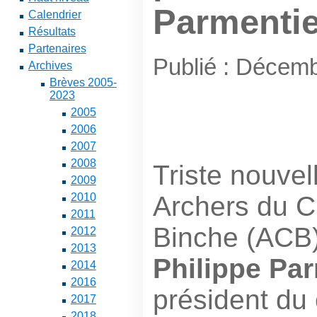
Parmentie
Calendrier
Résultats
Partenaires
Publié : Décem
Archives
Brèves 2005-
2023
2005
2006
2007
2008
Triste nouvel
2009
Archers du 
2010
2011
Binche (ACB)
2012
2013
Philippe Pa
2014
2016
président du
2017
2018