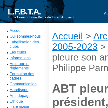
L.F.B.T.A.
Ac
Ligue Francophone Belge de Tir à l'Arc, asbl
Accueil
Accueil
>
Arc
Qui sommes-nous
Labellisation des
2005-2023
clubs
Les clubs
pleure son an
Informations
Arbitrage et
Philippe Par
règlements
Formation des
cadres
Communication
ABT pleur
Handisport
Anti-dopage
président,
Ethique
Haut niveau