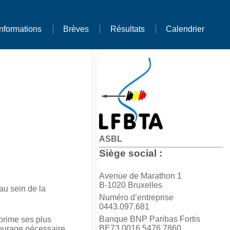
Informations
Brèves
Résultats
Calendrier
ASBL
Siège social :
Avenue de Marathon 1
B-1020 Bruxelles
 au sein de la
Numéro d’entreprise
0443.097.681
Banque BNP Paribas Fortis
prime ses plus
BE73 0016 5476 7860
courage nécessaire