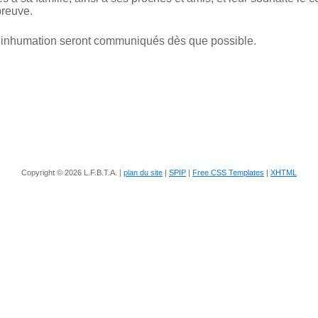
preuve.
à l’inhumation seront communiqués dès que possible.
Copyright © 2026 L.F.B.T.A. |
plan du site
|
SPIP
|
Free CSS Templates
|
XHTML