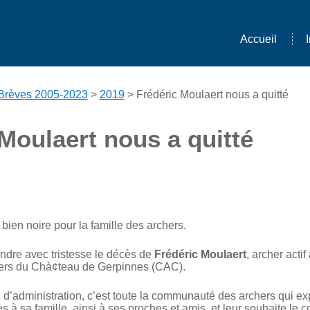
Accueil
Brèves 2005-2023
>
2019
> Frédéric Moulaert nous a quitté
Moulaert nous a quitté
bien noire pour la famille des archers.
dre avec tristesse le décès de
Frédéric Moulaert
, archer actif
rs du Chà¢teau de Gerpinnes (CAC).
 d’administration, c’est toute la communauté des archers qui ex
 à sa famille, ainsi à ses proches et amis, et leur souhaite le 