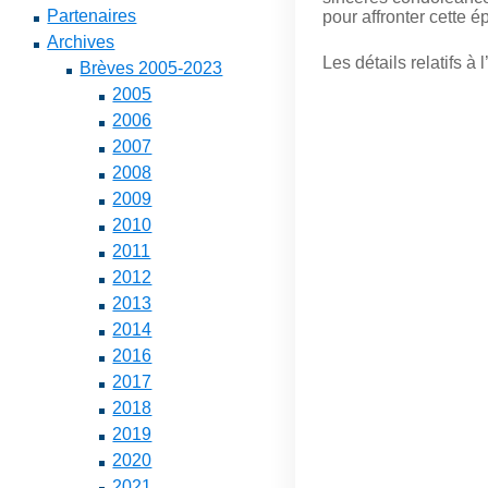
Partenaires
pour affronter cette é
Archives
Les détails relatifs 
Brèves 2005-2023
2005
2006
2007
2008
2009
2010
2011
2012
2013
2014
2016
2017
2018
2019
2020
2021