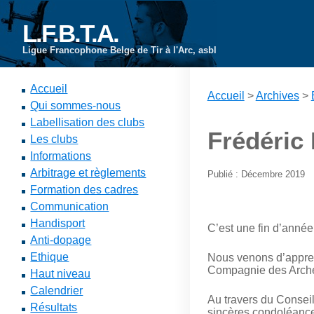
L.F.B.T.A.
Ligue Francophone Belge de Tir à l'Arc, asbl
Accueil
Accueil
>
Archives
>
Qui sommes-nous
Labellisation des clubs
Frédéric 
Les clubs
Informations
Arbitrage et règlements
Publié : Décembre 2019
Formation des cadres
Communication
Handisport
C’est une fin d’année 
Anti-dopage
Ethique
Nous venons d’appren
Compagnie des Arche
Haut niveau
Calendrier
Au travers du Conseil
Résultats
sincères condoléances