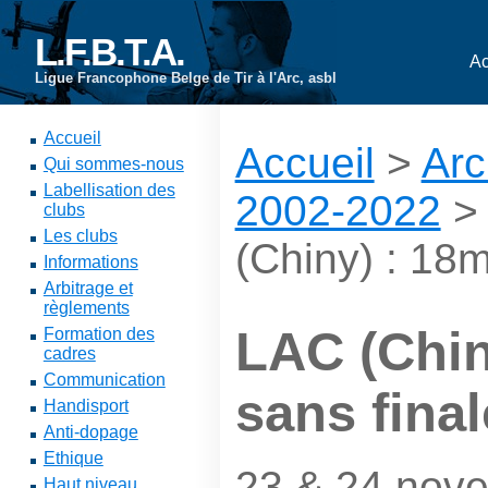
L.F.B.T.A.
Ac
Ligue Francophone Belge de Tir à l'Arc, asbl
Accueil
Accueil
>
Arc
Qui sommes-nous
Labellisation des
2002-2022
clubs
Les clubs
(Chiny) : 18m
Informations
Arbitrage et
règlements
LAC (Chin
Formation des
cadres
Communication
sans fina
Handisport
Anti-dopage
Ethique
23 & 24 nov
Haut niveau