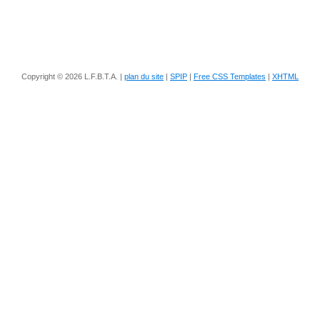
Copyright © 2026 L.F.B.T.A. |
plan du site
|
SPIP
|
Free CSS Templates
|
XHTML