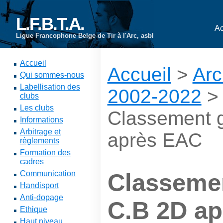
L.F.B.T.A.
Ac
Ligue Francophone Belge de Tir à l'Arc, asbl
Accueil
Accueil
>
Arc
Qui sommes-nous
Labellisation des
2002-2022
clubs
Les clubs
Classement 
Informations
Arbitrage et
après EAC
règlements
Formation des
cadres
Communication
Classemen
Handisport
Anti-dopage
C.B 2D a
Ethique
Haut niveau