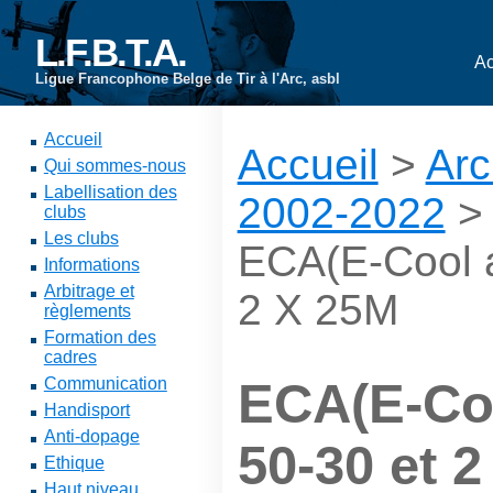
L.F.B.T.A.
Ac
Ligue Francophone Belge de Tir à l'Arc, asbl
Accueil
Accueil
>
Arc
Qui sommes-nous
Labellisation des
2002-2022
clubs
Les clubs
ECA(E-Cool a
Informations
Arbitrage et
2 X 25M
règlements
Formation des
cadres
Communication
ECA(E-Coo
Handisport
Anti-dopage
50-30 et 
Ethique
Haut niveau