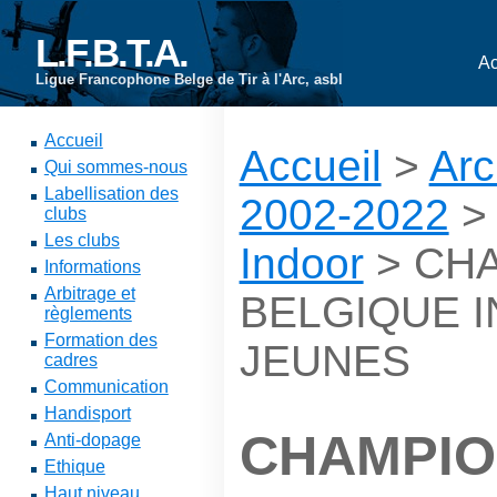
L.F.B.T.A.
Ac
Ligue Francophone Belge de Tir à l'Arc, asbl
Accueil
Accueil
>
Arc
Qui sommes-nous
Labellisation des
2002-2022
clubs
Les clubs
Indoor
> CH
Informations
Arbitrage et
BELGIQUE I
règlements
Formation des
JEUNES
cadres
Communication
Handisport
CHAMPIO
Anti-dopage
Ethique
Haut niveau