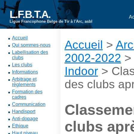
L.F.B.T.A.
Ac
Ligue Francophone Belge de Tir à l'Arc, asbl
Accueil
Accueil
>
Arc
Qui sommes-nous
Labellisation des
2002-2022
clubs
Les clubs
Indoor
> Cla
Informations
Arbitrage et
des clubs ap
règlements
Formation des
cadres
Communication
Classeme
Handisport
Anti-dopage
clubs apr
Ethique
Haut niveau