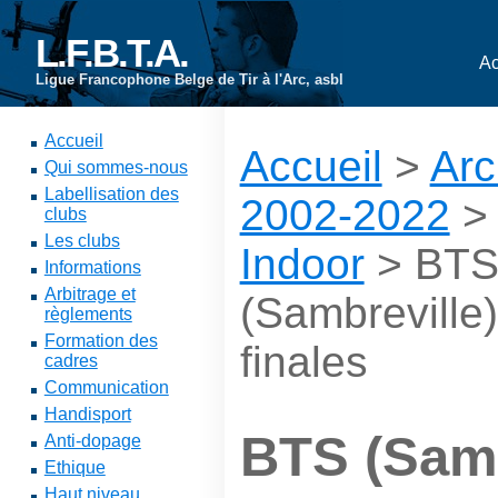
L.F.B.T.A.
Ac
Ligue Francophone Belge de Tir à l'Arc, asbl
Accueil
Accueil
>
Arc
Qui sommes-nous
Labellisation des
2002-2022
clubs
Les clubs
Indoor
> BT
Informations
Arbitrage et
(Sambreville
règlements
Formation des
finales
cadres
Communication
Handisport
BTS (Samb
Anti-dopage
Ethique
Haut niveau