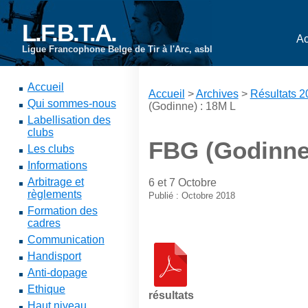
L.F.B.T.A.
Ac
Ligue Francophone Belge de Tir à l'Arc, asbl
Accueil
Accueil
>
Archives
>
Résultats 
Qui sommes-nous
(Godinne) : 18M L
Labellisation des
clubs
FBG (Godinne
Les clubs
Informations
Arbitrage et
6 et 7 Octobre
règlements
Publié : Octobre 2018
Formation des
cadres
Communication
Handisport
Anti-dopage
Ethique
résultats
Haut niveau