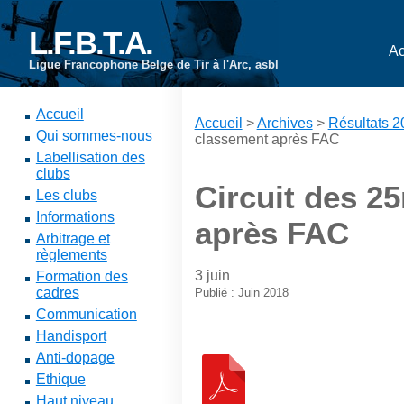
L.F.B.T.A.
Ac
Ligue Francophone Belge de Tir à l'Arc, asbl
Accueil
Accueil
>
Archives
>
Résultats 
Qui sommes-nous
classement après FAC
Labellisation des
clubs
Circuit des 2
Les clubs
Informations
après FAC
Arbitrage et
règlements
3 juin
Formation des
cadres
Publié : Juin 2018
Communication
Handisport
Anti-dopage
Ethique
Haut niveau