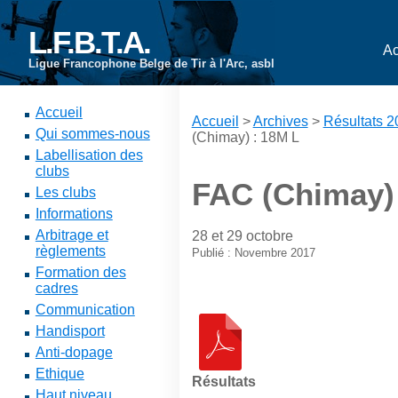
L.F.B.T.A.
Ac
Ligue Francophone Belge de Tir à l'Arc, asbl
Accueil
Accueil
>
Archives
>
Résultats 
Qui sommes-nous
(Chimay) : 18M L
Labellisation des
clubs
FAC (Chimay)
Les clubs
Informations
Arbitrage et
28 et 29 octobre
règlements
Publié : Novembre 2017
Formation des
cadres
Communication
Handisport
Anti-dopage
Ethique
Résultats
Haut niveau