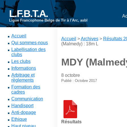
L.F.B.T.A.
Ac
Ligue Francophone Belge de Tir à l'Arc, asbl
Accueil
Accueil
>
Archives
>
Résultats 
Qui sommes-nous
(Malmedy) : 18m L
Labellisation des
clubs
MDY (Malmedy
Les clubs
Informations
Arbitrage et
8 octobre
règlements
Publié : Octobre 2017
Formation des
cadres
Communication
Handisport
Anti-dopage
Ethique
Résultats
Haut niveau