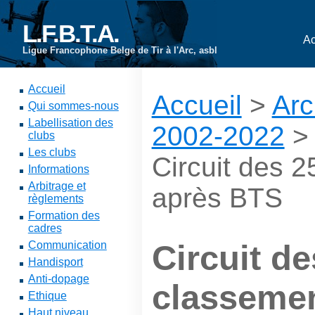
L.F.B.T.A.
Ac
Ligue Francophone Belge de Tir à l'Arc, asbl
Accueil
Accueil
>
Arc
Qui sommes-nous
Labellisation des
2002-2022
clubs
Les clubs
Circuit des 
Informations
Arbitrage et
après BTS
règlements
Formation des
cadres
Communication
Circuit d
Handisport
Anti-dopage
classeme
Ethique
Haut niveau