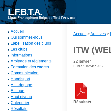
L.F.B.T.A.
Ligue Francophone Belge de Tir à l'Arc, asbl
Accueil
Accueil
>
Archives
>
Qui sommes-nous
Labellisation des clubs
ITW (WEL
Les clubs
Informations
Arbitrage et règlements
22 janvier
Publié : Janvier 2017
Formation des cadres
Communication
Handisport
Anti-dopage
Ethique
Haut niveau
Résultats
Calendrier
Résultats