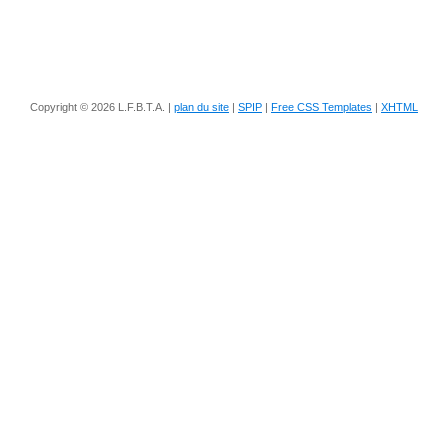
Copyright © 2026 L.F.B.T.A. |
plan du site
|
SPIP
|
Free CSS Templates
|
XHTML