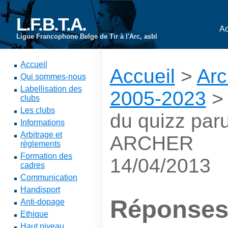
L.F.B.T.A.
Ac
Ligue Francophone Belge de Tir à l'Arc, asbl
Accueil
Accueil
>
Arc
Qui sommes-nous
Labellisation des
2005-2023
clubs
Les clubs
du quizz paru
Informations
Arbitrage et
ARCHER
règlements
Formation des
14/04/2013
cadres
Communication
Handisport
Réponses
Anti-dopage
Ethique
Haut niveau