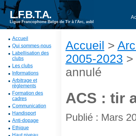
L.F.B.T.A.
Ac
Ligue Francophone Belge de Tir à l'Arc, asbl
Accueil
Accueil
>
Arc
Qui sommes-nous
Labellisation des
2005-2023
clubs
Les clubs
annulé
Informations
Arbitrage et
règlements
ACS : tir 
Formation des
cadres
Communication
Handisport
Publié : Mars 2
Anti-dopage
Ethique
Haut niveau