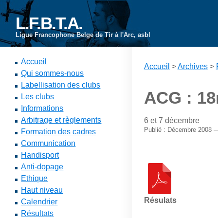
L.F.B.T.A.
Ligue Francophone Belge de Tir à l'Arc, asbl
Accueil
Accueil
>
Archives
>
Qui sommes-nous
Labellisation des clubs
ACG : 18
Les clubs
Informations
Arbitrage et règlements
6 et 7 décembre
Publié : Décembre 2008 
Formation des cadres
Communication
Handisport
Anti-dopage
Ethique
Haut niveau
Résulats
Calendrier
Résultats