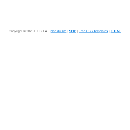
Copyright © 2026 L.F.B.T.A. |
plan du site
|
SPIP
|
Free CSS Templates
|
XHTML