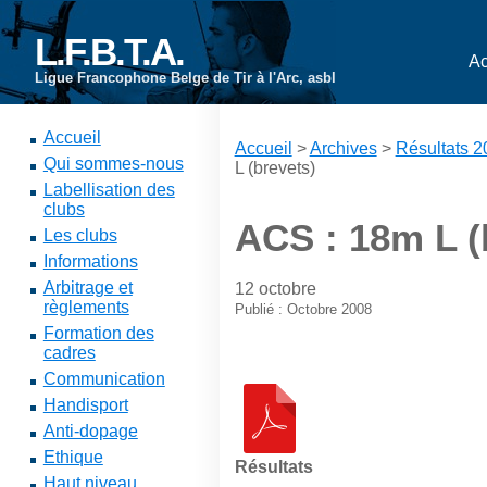
L.F.B.T.A.
Ac
Ligue Francophone Belge de Tir à l'Arc, asbl
Accueil
Accueil
>
Archives
>
Résultats 
Qui sommes-nous
L (brevets)
Labellisation des
clubs
ACS : 18m L (
Les clubs
Informations
Arbitrage et
12 octobre
règlements
Publié : Octobre 2008
Formation des
cadres
Communication
Handisport
Anti-dopage
Ethique
Résultats
Haut niveau