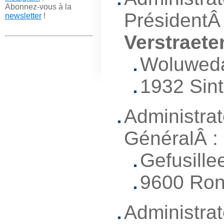
Abonnez-vous à la
PrésidentÂ
newsletter
!
Verstraete
Woluweda
1932 Sin
Administrat
GénéralÂ :
Gefusille
9600 Ro
Administrat