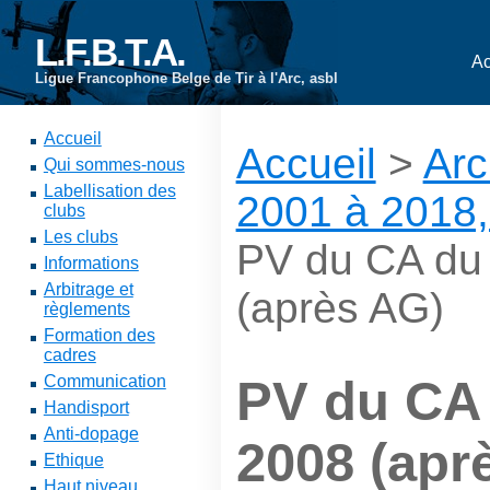
L.F.B.T.A.
Ac
Ligue Francophone Belge de Tir à l'Arc, asbl
Accueil
Accueil
>
Arc
Qui sommes-nous
Labellisation des
2001 à 2018,
clubs
Les clubs
PV du CA du
Informations
Arbitrage et
(après AG)
règlements
Formation des
cadres
Communication
PV du CA
Handisport
Anti-dopage
2008 (apr
Ethique
Haut niveau