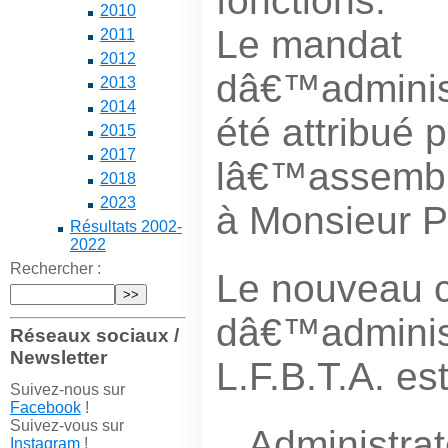
fonctions.
2010
Le mandat
2011
2012
dâ€™administ
2013
2014
été attribué 
2015
2017
lâ€™assembl
2018
2023
à Monsieur P
Résultats 2002-
2022
Rechercher :
Le nouveau c
dâ€™administ
Réseaux sociaux /
Newsletter
L.F.B.T.A. e
Suivez-nous sur
Facebook
!
Suivez-vous sur
Administrat
Instagram
!