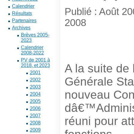
Calendrier
Publié : Août 2
Résultats
2008
Partenaires
Archives
Brèves 2005-
2023
Calendrier
2008-2022
PV de 2001 à
A la suite d
2018, et 2023
2001
Générale Stat
2002
2003
nouveau Con
2004
2005
dâ€™Adminis
2006
2007
réuni pour att
2008
2009