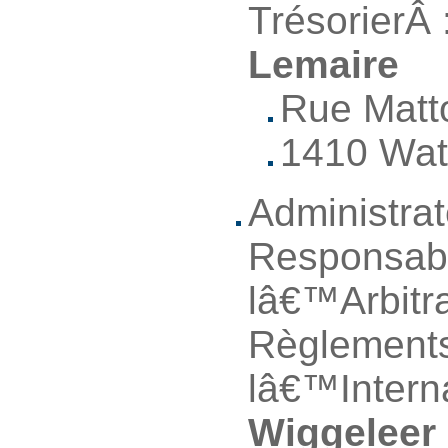
TrésorierÂ 
Lemaire
Rue Matto
1410 Wat
Administrat
Responsab
lâ€™Arbitr
Règlements
lâ€™Intern
Wiggeleer