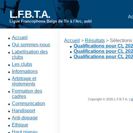
L.F.B.T.A.
Ac
Ligue Francophone Belge de Tir à l'Arc, asbl
Accueil
Accueil
>
Résultats
> Sélections 
Qui sommes-nous
Qualifications pour CL 20
Qualifications pour CL 20
Labellisation des
Qualifications pour CL 20
clubs
Les clubs
Informations
Arbitrage et
règlements
Formation des
cadres
Copyright © 2026 L.F.B.T.A. |
p
Communication
Handisport
Anti-dopage
Ethique
Haut niveau