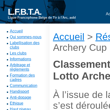
L.F.B.T.A.
Ac
Ligue Francophone Belge de Tir à l'Arc, asbl
Accueil
Accueil
>
Rés
Qui sommes-nous
Labellisation des
Archery Cup
clubs
Les clubs
Informations
Classement 
Arbitrage et
règlements
Lotto Arch
Formation des
cadres
Communication
À l’issue de 
Handisport
Anti-dopage
s’est déroulé
Ethique
Haut niveau