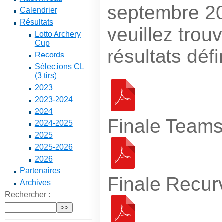
septembre 20
Calendrier
Résultats
veuillez trou
Lotto Archery
Cup
résultats défin
Records
Sélections CL
(3 tirs)
2023
2023-2024
2024
Finale Team
2024-2025
2025
2025-2026
2026
Partenaires
Finale Recu
Archives
Rechercher :