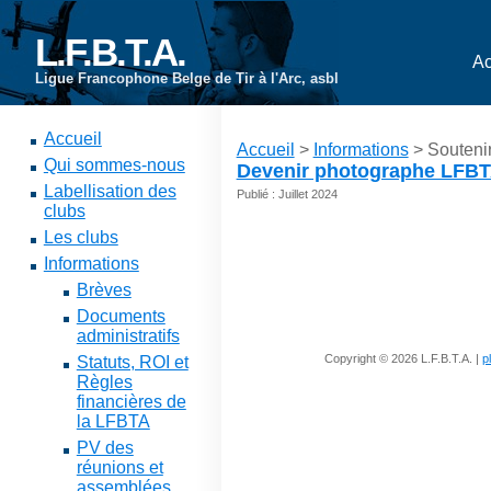
L.F.B.T.A.
Ac
Ligue Francophone Belge de Tir à l'Arc, asbl
Accueil
Accueil
>
Informations
> Souteni
Qui sommes-nous
Devenir photographe LFB
Labellisation des
Publié : Juillet 2024
clubs
Les clubs
Informations
Brèves
Documents
administratifs
Copyright © 2026 L.F.B.T.A. |
p
Statuts, ROI et
Règles
financières de
la LFBTA
PV des
réunions et
assemblées