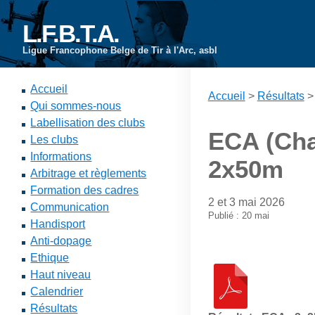
L.F.B.T.A.
Ligue Francophone Belge de Tir à l'Arc, asbl
Accueil
Accueil
>
Résultats
Qui sommes-nous
Labellisation des clubs
ECA (Cha
Les clubs
Informations
2x50m
Arbitrage et règlements
Formation des cadres
2 et 3 mai 2026
Communication
Publié : 20 mai
Handisport
Anti-dopage
Ethique
Haut niveau
Calendrier
Résultats