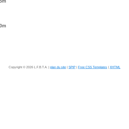
25m
50m
Copyright © 2026 L.F.B.T.A. |
plan du site
|
SPIP
|
Free CSS Templates
|
XHTML