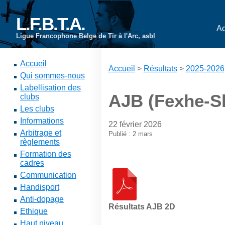
L.F.B.T.A.
Ac
Ligue Francophone Belge de Tir à l'Arc, asbl
Accueil
Accueil
>
Résultats
>
2025-2026
Qui sommes-nous
Labellisation des
AJB (Fexhe-Sl
clubs
Les clubs
Informations
22 février 2026
Arbitrage et
Publié : 2 mars
règlements
Formation des
cadres
Communication
Handisport
Anti-dopage
Résultats AJB 2D
Ethique
Haut niveau