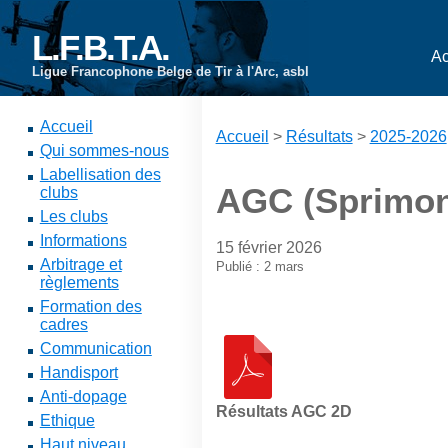
L.F.B.T.A.
Ac
Ligue Francophone Belge de Tir à l'Arc, asbl
Accueil
Accueil
>
Résultats
>
2025-2026
Qui sommes-nous
Labellisation des
AGC (Sprimon
clubs
Les clubs
Informations
15 février 2026
Arbitrage et
Publié : 2 mars
règlements
Formation des
cadres
Communication
Handisport
Anti-dopage
Résultats AGC 2D
Ethique
Haut niveau