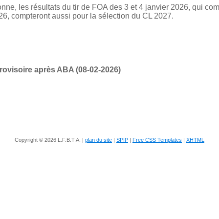
onne, les résultats du tir de FOA des 3 et 4 janvier 2026, qui co
26, compteront aussi pour la sélection du CL 2027.
rovisoire après ABA (08-02-2026)
Copyright © 2026 L.F.B.T.A. |
plan du site
|
SPIP
|
Free CSS Templates
|
XHTML