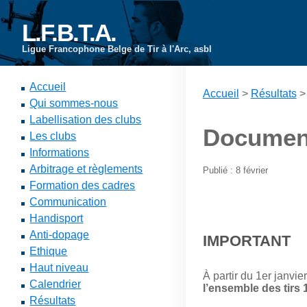
L.F.B.T.A.
Ligue Francophone Belge de Tir à l'Arc, asbl
Accueil
Accueil
>
Résultats
Qui sommes-nous
Labellisation des clubs
Documen
Les clubs
Informations
Arbitrage et règlements
Publié : 8 février
Formation des cadres
Communication
Handisport
Anti-dopage
IMPORTANT
Ethique
Haut niveau
À partir du 1er janvie
Calendrier
l’ensemble des tirs 1
Résultats