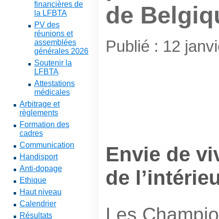
financières de
de Belgiq
la LFBTA
PV des
réunions et
Publié : 12 janv
assemblées
générales 2026
Soutenir la
LFBTA
Attestations
médicales
Arbitrage et
règlements
Formation des
cadres
Communication
Envie de vi
Handisport
Anti-dopage
de l’intérie
Ethique
Haut niveau
Calendrier
Les Champio
Résultats