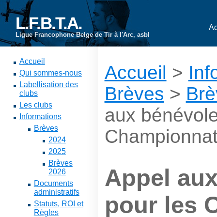
L.F.B.T.A.
Ac
Ligue Francophone Belge de Tir à l'Arc, asbl
Accueil
Accueil
>
Inf
Qui sommes-nous
Labellisation des
Brèves
>
Brè
clubs
Les clubs
aux bénévole
Informations
Brèves
Championnat
2024
2025
Brèves
Appel aux
2026
Documents
administratifs
pour les
Statuts, ROI et
Règles