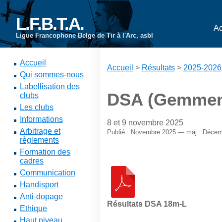
L.F.B.T.A.
Ac
Ligue Francophone Belge de Tir à l'Arc, asbl
Accueil
Accueil
>
Résultats
>
2025-2026
Qui sommes-nous
Labellisation des
DSA (Gemmeni
clubs
Les clubs
Informations
8 et 9 novembre 2025
Arbitrage et
Publié : Novembre 2025 — maj : Décem
règlements
Formation des
cadres
Communication
Handisport
Anti-dopage
Résultats DSA 18m-L
Ethique
Haut niveau