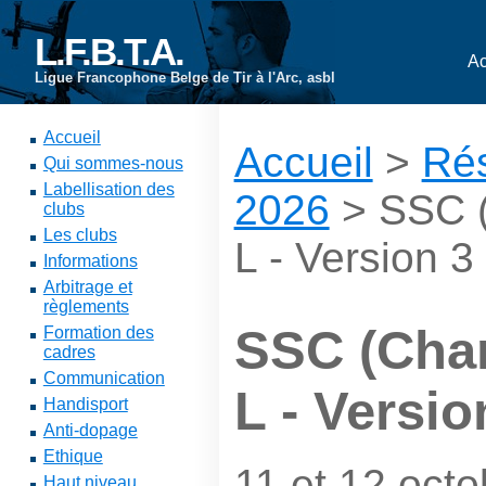
L.F.B.T.A.
Ac
Ligue Francophone Belge de Tir à l'Arc, asbl
Accueil
Accueil
>
Rés
Qui sommes-nous
Labellisation des
2026
> SSC (
clubs
Les clubs
L - Version 3
Informations
Arbitrage et
règlements
SSC (Char
Formation des
cadres
Communication
L - Versio
Handisport
Anti-dopage
Ethique
11 et 12 oct
Haut niveau