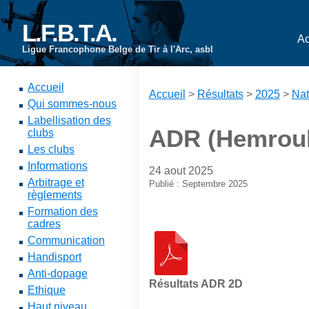
L.F.B.T.A.
Ac
Ligue Francophone Belge de Tir à l'Arc, asbl
Accueil
Accueil
>
Résultats
>
2025
>
Nat
Qui sommes-nous
Labellisation des
ADR (Hemroull
clubs
Les clubs
Informations
24 aout 2025
Arbitrage et
Publié : Septembre 2025
règlements
Formation des
cadres
Communication
Handisport
Anti-dopage
Résultats ADR 2D
Ethique
Haut niveau