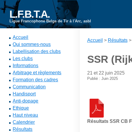
L.F.B.T.A.
Ligue Francophone Belge de Tir à l'Arc, asbl
Accueil
Accueil
>
Résultats
Qui sommes-nous
Labellisation des clubs
SSR (Rijk
Les clubs
Informations
Arbitrage et règlements
21 et 22 juin 2025
Publié : Juin 2025
Formation des cadres
Communication
Handisport
Anti-dopage
Ethique
Haut niveau
Résultats SSR CB F
Calendrier
Résultats