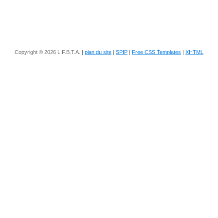
Copyright © 2026 L.F.B.T.A. |
plan du site
|
SPIP
|
Free CSS Templates
|
XHTML